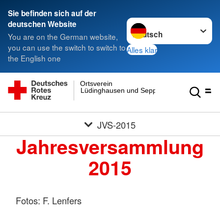
Sie befinden sich auf der
Sprache wechseln zu
deutschen Website
You are on the German website,
you can use the switch to switch to
Alles klar
the English one
Ortsverein
Lüdinghausen und Seppenrade e.V.
JVS-2015
Jahresversammlung
2015
Fotos: F. Lenfers