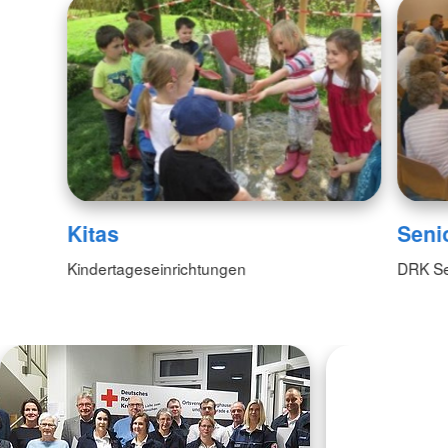
Kitas
Seni
Kindertageseinrichtungen
DRK Se