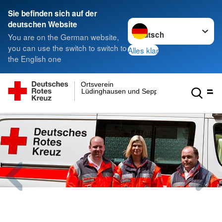
Sie befinden sich auf der
Sprache wechseln zu
deutschen Website
You are on the German website,
you can use the switch to switch to
Alles klar
the English one
Ortsverein
Lüdinghausen und Seppenrade e.V.